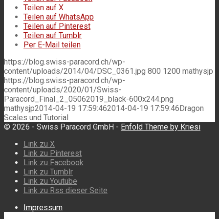
Teilen auf X
Teilen auf WhatsApp
Teilen auf Pinterest
Teilen auf Tumblr
Per E-Mail teilen
https://blog.swiss-paracord.ch/wp-
content/uploads/2014/04/DSC_0361.jpg
800
1200
mathysjp
https://blog.swiss-paracord.ch/wp-
content/uploads/2020/01/Swiss-
Paracord_Final_2_05062019_black-600x244.png
mathysjp
2014-04-19 17:59:46
2014-04-19 17:59:46
Dragon
Scales und Tutorial
© 2026 - Swiss Paracord GmbH -
Enfold Theme by Kriesi
Link zu X
Link zu Pinterest
Link zu Facebook
Link zu Tumblr
Link zu Youtube
Link zu Rss dieser Seite
Impressum