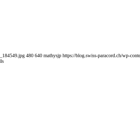
7_184549.jpg
480
640
mathysjp
https://blog.swiss-paracord.ch/wp-co
ls