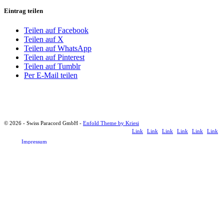
Eintrag teilen
Teilen auf Facebook
Teilen auf X
Teilen auf WhatsApp
Teilen auf Pinterest
Teilen auf Tumblr
Per E-Mail teilen
© 2026 - Swiss Paracord GmbH -
Enfold Theme by Kriesi
Link
Link
Link
Link
Link
Link
Impressum
zu X
zu
zu
zu
zu
zu Rss
Pinterest
Facebook
Tumblr
Youtube
dieser
Seite