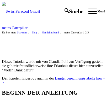
Suche
Menü
meins Caterpillar
Du bist hier:
Startseite
/
Blog
/
Hundehalsband
/
meins Caterpillar
1
2
3
Dieses Tutorial wurde mir von Claudia Pohl zur Verfügung gestellt,
sie gab mir freundlicherweise ihre Erlaubnis dieses hier einzustellen.
“Vielen Dank dafür!”
Den Knoten findest du auch in der
Längenberechnungstabelle hier –
>
BEGINN DER ANLEITUNG